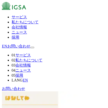
サービス
私たちについて
会社情報
ニュース
採用
EN
お問い合わせ
01
サービス
02
私たちについて
03
会社情報
04
ニュース
05
採用
LANG
EN
お問い合わせ
NEWS
/
メディア
介
護
職
向
け
メ
デ
ィ
ア
「
レ
バ
ウ
ェ
ル
介
護
」
に
掲
載
さ
れ