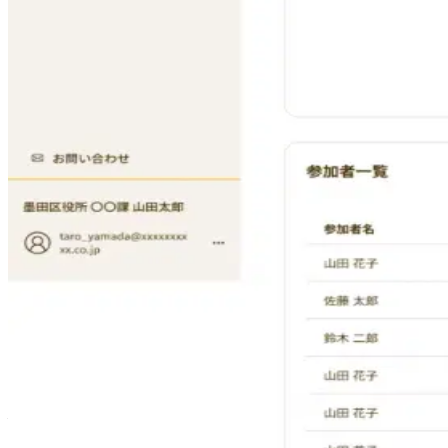
アクション提案測定結果に基づいて、運動プログラムや
脳の健康通信認知症に関わる最新の研究や取り組みを日
声日記（新機能）日々の記録を通じて、継続的に脳の活
測定とアクションの融合
「はなしてね」では、脳の健康状態を測定するだけでなく、
ます。
サービス情報
サービス名: はなしてね
提供形態: LINE公式アカウント（アプリダウンロード
提供開始: 2025年8月1日（早期公開版）、2025年9月3
料金: ・声日記：無料 ・測定クレジット: 1,500円/
対象: 50〜70代の日本語話者
公式サイト
掲載情報