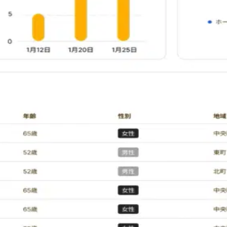
地域イベントなど、脳の健康に良い具体的なアクションを提案
々紹介。エビデンスに基づいた生活習慣改善のヒントを、わか
性化に取り組むことができます。
声日記などの日常的なアクションまで一貫してサポートします
不要）
日（正式版）
年（測定4回、3ヶ月に1回が目安） ・はなしてねプレミアム: 50