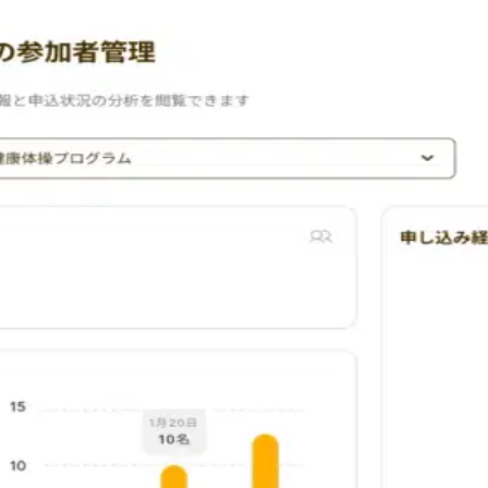
ィア「レバウェル介護」にて、脳の健康を測って、話して、活
社IGSA（本社：東京都文京区、代表取締役CEO：松島創一
います。脳の健康状態を定期的に確認できるという付加価値を
は
新しいカタチの健康習慣サービスです。2分間話すだけで脳の
最近のできごと」を話すだけで、AIが音声を解析し、脳の健康
担が少ないのが特徴です。
認知領域（言語機能、注意機能、記憶機能、実行機能）をより詳