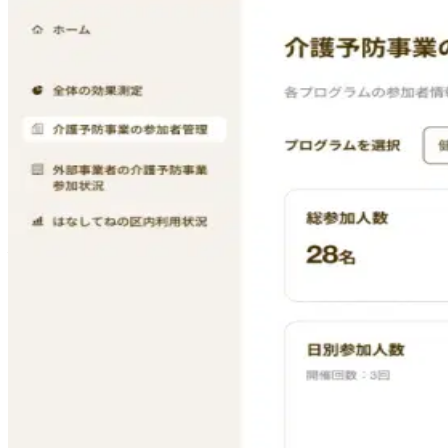
2026/2/25
介護職に従事されている皆さんに役立つ情報を発信するメデ
載いただきました。
東京大学松尾・岩澤研究室発のAIスタートアップである株式会
営支援に活かす「介護事業者パートナー」の募集を開始して
するための取り組みです。
[利用者事業者に提供される管理画面（イメージ画像)]
脳の健康管理アプリ「はなしてね」と
「はなしてね」は、脳の健康を測って、話して、活性化する
アクションを提案します。
主な機能
簡単測定（約2分）スマホで「子どもの頃の思い出」や「
ストではなく、自然な会話から測定するため、心理的負
詳細測定（約10分）簡単測定の結果に応じて、4つの