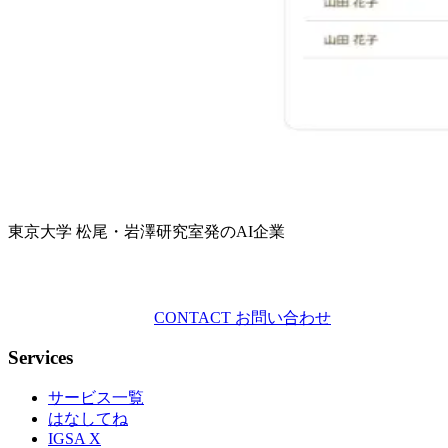
掲載日: 2026年2月25日
媒体名: レバウェル介護
記事タイトル: 音声で脳の健康を管理し質の高いケアと
URL
← お知らせ一覧に戻る
CONTACT
お問い合
東京大学 松尾・岩澤研究室発のAI企業
CONTACT
お問い合わせ
Services
サービス一覧
はなしてね
IGSA X