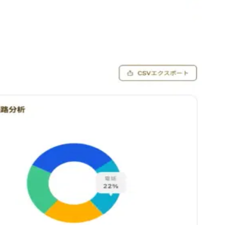
性化する新しいカタチの健康習慣サービス「はなしてね」を掲
郎、以下「IGSA」）は「はなしてね」を活用し、介護現場の運
提供することで、施設の差別化や新たな収益機会の創出を実現
健康状態を可視化し、日常生活の中で脳の健康増進につながる
状態をA+、A-、B、Cの4段階で評価します。算数や記憶テ
しく評価できます。